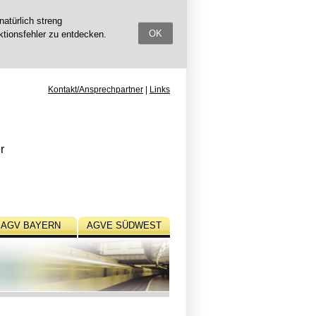
atürlich streng
OK
ktionsfehler zu entdecken.
Kontakt/Ansprechpartner
Links
r
AGV BAYERN
AGVE SÜDWEST